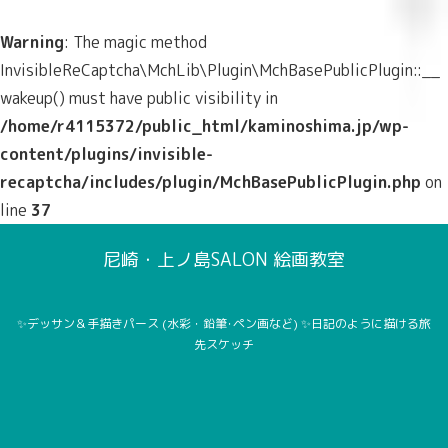
Warning
: The magic method
InvisibleReCaptcha\MchLib\Plugin\MchBasePublicPlugin::__
wakeup() must have public visibility in
/home/r4115372/public_html/kaminoshima.jp/wp-
content/plugins/invisible-
recaptcha/includes/plugin/MchBasePublicPlugin.php
on
line
37
尼崎・上ノ島SALON 絵画教室
✨デッサン＆手描きパース (水彩・鉛筆･ペン画など) ✨日記のように描ける旅
先スケッチ