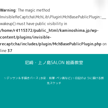
Warning
: The magic method
InvisibleReCaptcha\MchLib\Plugin\MchBasePublicPlugin::__
wakeup() must have public visibility in
/home/r4115372/public_html/kaminoshima.jp/wp-
content/plugins/invisible-
recaptcha/includes/plugin/MchBasePublicPlugin.php
on
line
37
尼崎・上ノ島SALON 絵画教室
✨デッサン＆手描きパース (水彩・鉛筆･ペン画など) ✨日記のように描ける旅
先スケッチ