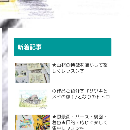
新着記事
★画材の特徴を活かして楽
しくレッスン🎐
🌻作品ご紹介🎐『サツキと
メイの家』/となりのトトロ
★風景画・パース・構図・
着色★目的に応じて楽しく
集中レッスン✏