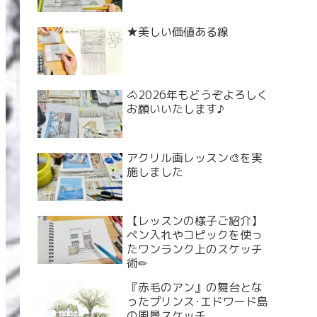
★美しい価値ある線
🐴2026年もどうぞよろしく
お願いいたします♪
アクリル画レッスン🎨を実
施しました
【レッスンの様子ご紹介】
ペン入れやコピックを使っ
たワンランク上のスケッチ
術✏
『赤毛のアン』の舞台とな
ったプリンス･エドワード島
の風景スケッチ