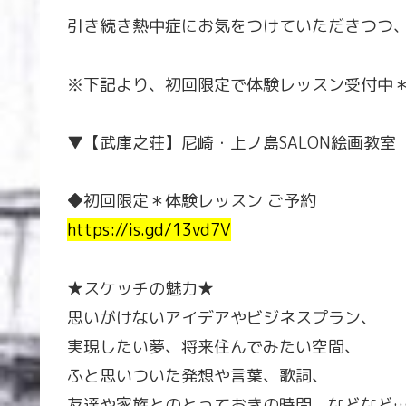
引き続き熱中症にお気をつけていただきつつ、
※下記より、初回限定で体験レッスン受付中
▼【武庫之荘】尼崎・上ノ島SALON絵画教室
◆初回限定＊体験レッスン ご予約
https://is.gd/13vd7V
★スケッチの魅力★
思いがけないアイデアやビジネスプラン、
実現したい夢、将来住んでみたい空間、
ふと思いついた発想や言葉、歌詞、
友達や家族とのとっておきの時間、などなど