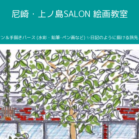
尼崎・上ノ島SALON 絵画教室
ン＆手描きパース (水彩・鉛筆･ペン画など) ✨日記のように描ける旅