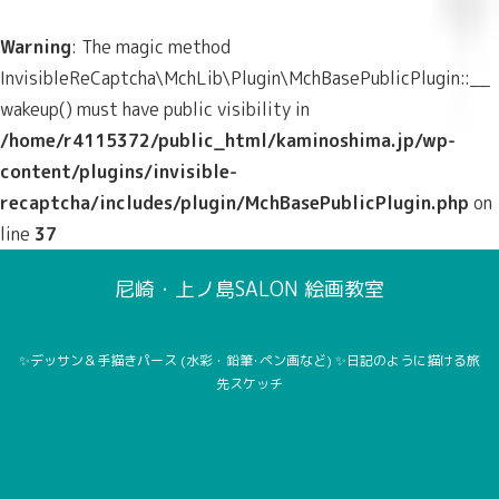
Warning
: The magic method
InvisibleReCaptcha\MchLib\Plugin\MchBasePublicPlugin::__
wakeup() must have public visibility in
/home/r4115372/public_html/kaminoshima.jp/wp-
content/plugins/invisible-
recaptcha/includes/plugin/MchBasePublicPlugin.php
on
line
37
尼崎・上ノ島SALON 絵画教室
✨デッサン＆手描きパース (水彩・鉛筆･ペン画など) ✨日記のように描ける旅
先スケッチ