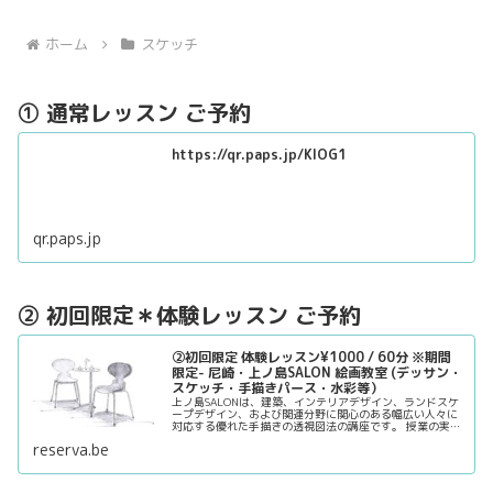
ホーム
スケッチ
① 通常レッスン ご予約
https://qr.paps.jp/KlOG1
qr.paps.jp
② 初回限定＊体験レッスン ご予約
②初回限定 体験レッスン¥1000 / 60分 ※期間
限定- 尼崎・上ノ島SALON 絵画教室 (デッサン・
スケッチ・手描きパース・水彩等）
上ノ島SALONは、建築、インテリアデザイン、ランドスケ
ープデザイン、および関連分野に関心のある幅広い人々に
対応する優れた手描きの透視図法の講座です。 授業の実践
的な形式は、手書きの遠近法の描画スキルを向上させるた
reserva.be
めに必要なキーポイントを確実に学びます。
デザイン分野に興味がある人や将来のビジネスチャンスに
備えたい人に…