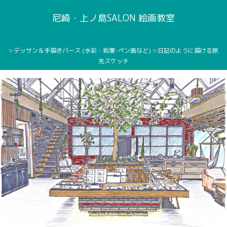
尼崎・上ノ島SALON 絵画教室
✨デッサン＆手描きパース (水彩・鉛筆･ペン画など) ✨日記のように描ける旅
先スケッチ