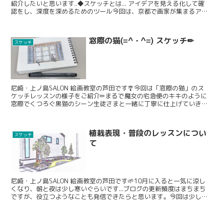
紹介したいと思います..◆スケッチとは... アイデアを見える化して確
認をし、深度を深めるためのツール今回は、京都で画家が集まるアト
リエの外観をご紹介いたします.軒を連ねた...
窓際の猫(=^・^=) スケッチ✏
スケッチ
尼崎・上ノ島SALON 絵画教室の芦田です🎐今回は「窓際の猫」のス
ケッチレッスンの様子をご紹介✏まるで魔女の宅急便のキキのように
窓際でくつろぐ黒猫のシーン生徒さまと一緒に丁寧に仕上げていきま
した。鉛筆画で下書きした後にペン画で清書🖊一本一本...
植栽表現・普段のレッスンについ
スケッチ
て
尼崎・上ノ島SALON 絵画教室の芦田です🌱10月に入ると一気に涼し
くなり、朝と夜は少し寒いぐらいです...ブログの更新頻度はまちまち
ですが、役立つようなことも発信できたらと思います。今回は少しご
紹介、植栽の表現について。私の場合は、点景の...