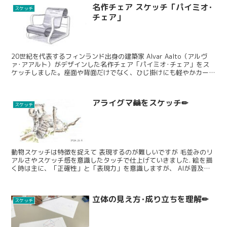
名作チェア スケッチ「パイミオ･
スケッチ
チェア」
20世紀を代表するフィンランド出身の建築家 Alvar Aalto（アルヴ
ァ･アアルト）がデザインした名作チェア「パイミオ･チェア」をス
ケッチしました。座面や背面だけでなく、ひじ掛けにも軽やかカーブ
を描くフレームが付いていて、見た目はなんと...
アライグマ🦝をスケッチ✏
スケッチ
動物スケッチは特徴を捉えて 表現するのが難しいですが 毛並みのリ
アルさやスケッチ感を意識したタッチで仕上げていきました. 絵を描
く時は主に、「正確性」と「表現力」を意識しますが、 AIが普及す
るこれからの時代にとっては、「表現力」が大事になってきそうで
す. 単なる筆先タッチから「意味のある」タッチで描けるよう 丁寧に
楽しくレッスンを行なっています.
立体の見え方･成り立ちを理解✏
スケッチ