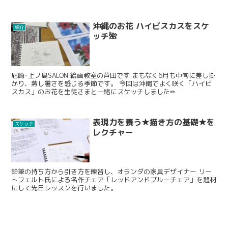
沖縄のお花 ハイビスカスをスケ
紹介
ッチ🌺
尼崎･上ノ島SALON 絵画教室の芦田です まもなく6月も中旬に差し掛
かり、蒸し暑さを感じる季節です。 今回は沖縄でよく咲く「ハイビ
スカス」のお花を生徒さまと一緒にスケッチしました✏
表現力を養う★描き方の基礎★を
スケッチ
レクチャー
鉛筆の持ち方から引き方を練習し、オランダの家具デザイナー リー
トフェルト氏による名作チェア「レッドアンドブルーチェア」を題材
にして先日レッスンを行いました。