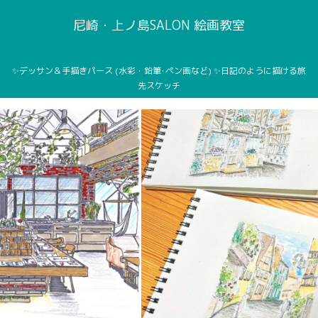
尼崎・上ノ島SALON 絵画教室
✨デッサン＆手描きパース (水彩・鉛筆･ペン画など) ✨日記のように描ける旅
先スケッチ