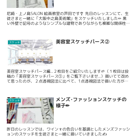
尼崎・上ノ島SALON 絵画教室の芦田です🎐 先日のレッスンにて、生
徒さまと一緒に「大阪中之島美術館」をスケッチいたしました✏ 黒
い外壁で記号のようなシンプルな建物でありながらも複雑な関係性が
内包されるといった意味合いがあり、モダンチックでスケッチしやす
い外観でもあります。
美容室スケッチパース②
スケッチ
美容室スケッチパース編...２枚目をご紹介いたします🌱（１枚目は投
稿の「美容室スケッチパース①」をご覧下さいませ...）描いてて改め
て思ったのが、２点透視図法に比べて、1点透視図法で描いた方が落
ち着いた雰囲気を感じることができるので、おすす...
メンズ･ファッションスケッチの
スケッチ
様子✏
昨日のレッスンでは、ワイン🍷の色合いを基調としたメンズファッシ
ョンのスケッチを生徒さまと一緒に描いていきました✍️