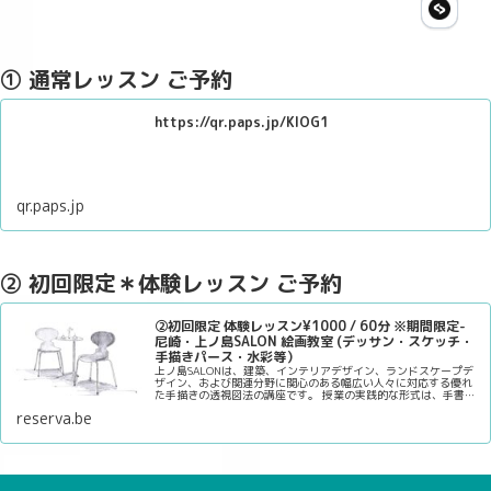
① 通常レッスン ご予約
https://qr.paps.jp/KlOG1
qr.paps.jp
② 初回限定＊体験レッスン ご予約
②初回限定 体験レッスン¥1000 / 60分 ※期間限定-
尼崎・上ノ島SALON 絵画教室 (デッサン・スケッチ・
手描きパース・水彩等）
上ノ島SALONは、建築、インテリアデザイン、ランドスケープデ
ザイン、および関連分野に関心のある幅広い人々に対応する優れ
た手描きの透視図法の講座です。 授業の実践的な形式は、手書き
の遠近法の描画スキルを向上させるために必要なキーポイントを
reserva.be
確実に学びます。
デザイン分野に興味がある人や将来のビジネスチャンスに備えた
い人に…