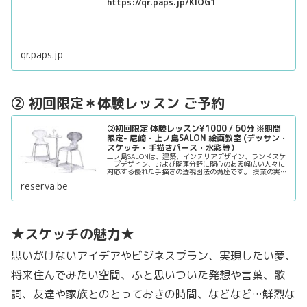
https://qr.paps.jp/KlOG1
qr.paps.jp
② 初回限定＊体験レッスン ご予約
②初回限定 体験レッスン¥1000 / 60分 ※期間
限定- 尼崎・上ノ島SALON 絵画教室 (デッサン・
スケッチ・手描きパース・水彩等）
上ノ島SALONは、建築、インテリアデザイン、ランドスケ
ープデザイン、および関連分野に関心のある幅広い人々に
対応する優れた手描きの透視図法の講座です。 授業の実践
的な形式は、手書きの遠近法の描画スキルを向上させるた
reserva.be
めに必要なキーポイントを確実に学びます。
デザイン分野に興味がある人や将来のビジネスチャンスに
備えたい人に…
★スケッチの魅力★
思いがけないアイデアやビジネスプラン、実現したい夢、
将来住んでみたい空間、ふと思いついた発想や言葉、歌
詞、友達や家族とのとっておきの時間、などなど…鮮烈な