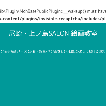
b\Plugin\MchBasePublicPlugin::__wakeup() must have p
ontent/plugins/invisible-recaptcha/includes/pl
尼崎・上ノ島SALON 絵画教室
ン＆手描きパース (水彩・鉛筆･ペン画など) ✨日記のように描ける旅