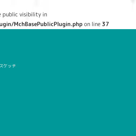
ublic visibility in
ugin/MchBasePublicPlugin.php
on line
37
先スケッチ