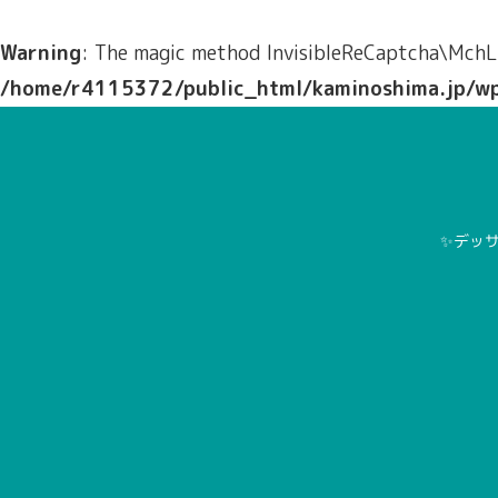
Warning
: The magic method InvisibleReCaptcha\MchLi
/home/r4115372/public_html/kaminoshima.jp/wp-c
✨デッサ