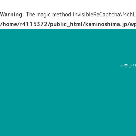
Warning
: The magic method InvisibleReCaptcha\MchLi
/home/r4115372/public_html/kaminoshima.jp/wp-c
✨デッサ