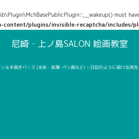
b\Plugin\MchBasePublicPlugin::__wakeup() must have p
ontent/plugins/invisible-recaptcha/includes/pl
尼崎・上ノ島SALON 絵画教室
ン＆手描きパース (水彩・鉛筆･ペン画など) ✨日記のように描ける旅