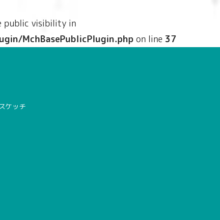
ublic visibility in
ugin/MchBasePublicPlugin.php
on line
37
先スケッチ