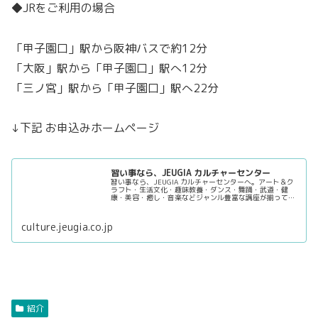
◆JRをご利用の場合
「甲子園口」駅から阪神バスで約12分
「大阪」駅から「甲子園口」駅へ12分
「三ノ宮」駅から「甲子園口」駅へ22分
↓下記 お申込みホームページ
習い事なら、JEUGIA カルチャーセンター
習い事なら、JEUGIA カルチャーセンターへ。アート＆ク
ラフト・生活文化・趣味教養・ダンス・舞踊・武道・健
康・美容・癒し・音楽などジャンル豊富な講座が揃ってい
ます。 趣味としても楽しみながら、真剣に取り組めること
を探してみましょう。
culture.jeugia.co.jp
紹介