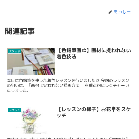
あっしー
関連記事
【色鉛筆画🎨】画材に捉われない
スケッチ
着色技法
本日は色鉛筆を使った着色レッスンを行いました🎨 今回のレッスン
の狙いは、「画材に捉われない描画方法」 を重点的にレクチャーい
たしました.
【レッスンの様子】お花💐をスケ
スケッチ
ッチ