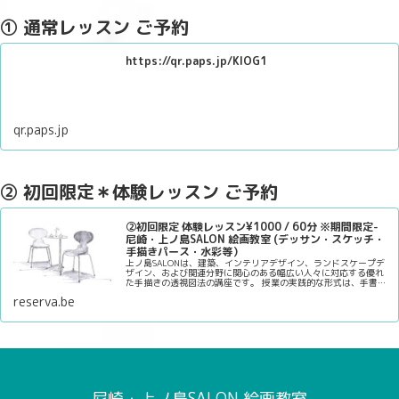
① 通常レッスン ご予約
https://qr.paps.jp/KlOG1
qr.paps.jp
② 初回限定＊体験レッスン ご予約
②初回限定 体験レッスン¥1000 / 60分 ※期間限定-
尼崎・上ノ島SALON 絵画教室 (デッサン・スケッチ・
手描きパース・水彩等）
上ノ島SALONは、建築、インテリアデザイン、ランドスケープデ
ザイン、および関連分野に関心のある幅広い人々に対応する優れ
た手描きの透視図法の講座です。 授業の実践的な形式は、手書き
の遠近法の描画スキルを向上させるために必要なキーポイントを
reserva.be
確実に学びます。
デザイン分野に興味がある人や将来のビジネスチャンスに備えた
い人に…
尼崎・上ノ島SALON 絵画教室