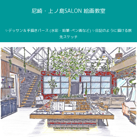
尼崎・上ノ島SALON 絵画教室
✨デッサン＆手描きパース (水彩・鉛筆･ペン画など) ✨日記のように描ける旅
先スケッチ