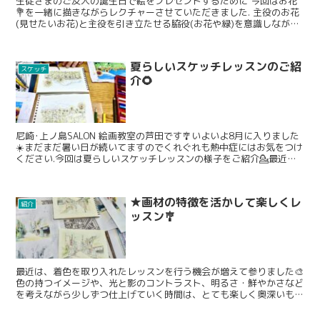
生徒さまのご友人の誕生日で絵をプレゼントするために 今回はお花
💐を一緒に描きながらレクチャーさせていただきました. 主役のお花
(見せたいお花)と主役を引き立たせる脇役(お花や緑)を意識しなが
ら、奥行き感を出して活き活きとするようにコントラストをつけて仕
上げていきました.
夏らしいスケッチレッスンのご紹
スケッチ
介🌻
尼崎･上ノ島SALON 絵画教室の芦田です🎐いよいよ8月に入りました
☀️まだまだ暑い日が続いてますのでくれぐれも熱中症にはお気をつけ
ください.今回は夏らしいスケッチレッスンの様子をご紹介💁最近で
は、富士山が見えるひまわり畑とフラワーリースを...
★画材の特徴を活かして楽しくレ
紹介
ッスン🎐
最近は、着色を取り入れたレッスンを行う機会が増えて参りました🎨
色の持つイメージや、光と影のコントラスト、明るさ・鮮やかさなど
を考えながら少しずつ仕上げていく時間は、とても楽しく奥深いもの
です✨