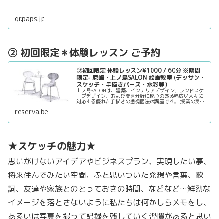
qr.paps.jp
② 初回限定＊体験レッスン ご予約
②初回限定 体験レッスン¥1000 / 60分 ※期間
限定- 尼崎・上ノ島SALON 絵画教室 (デッサン・
スケッチ・手描きパース・水彩等）
上ノ島SALONは、建築、インテリアデザイン、ランドスケ
ープデザイン、および関連分野に関心のある幅広い人々に
対応する優れた手描きの透視図法の講座です。 授業の実践
的な形式は、手書きの遠近法の描画スキルを向上させるた
reserva.be
めに必要なキーポイントを確実に学びます。
デザイン分野に興味がある人や将来のビジネスチャンスに
備えたい人に…
★スケッチの魅力★
思いがけないアイデアやビジネスプラン、実現したい夢、
将来住んでみたい空間、ふと思いついた発想や言葉、歌
詞、友達や家族とのとっておきの時間、などなど…鮮烈な
イメージを落とさないように私たちは何かしらメモをし、
あるいは写真を撮って記録を残していく習慣があると思い