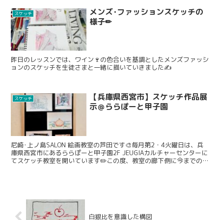
メンズ･ファッションスケッチの
スケッチ
様子✏
昨日のレッスンでは、ワイン🍷の色合いを基調としたメンズファッシ
ョンのスケッチを生徒さまと一緒に描いていきました✍️
【兵庫県西宮市】スケッチ作品展
スケッチ
示＠ららぽーと甲子園
尼崎･上ノ島SALON 絵画教室の芦田です🎨毎月第2・4火曜日は、兵
庫県西宮市にあるららぽーと甲子園2F JEUGIAカルチャーセンターに
てスケッチ教室を開いています✏️この度、教室の廊下側に今までのレ
ッスンで手掛けたスケッチ作品を展示させ...
白銀比を意識した構図