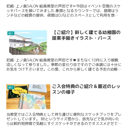
尼崎･上ノ島SALON 絵画教室の芦田です✏今回はイベント空間のスケ
ッチパースを描いてみました.象徴となるカウンターでは、昼間はラ
ンチなどの軽食の提供、夜間はDJなどのスペースとして利用を想定
する。「昼間の顔」と「夜間の顔」が楽しめるイベン...
【ご紹介】新しく建てる幼稚園の
紹介
提案手描きイラスト・パース
尼崎･上ノ島SALON 絵画教室の芦田です🍁まもなく10月に入り朝晩
涼しくなって参りました。季節の変わり目ですのでご体調には十分に
お気をつけ下さいませ。この度、これから新しく建てる予定の幼稚園
の提案イラストのご依頼をいただきましたのでご紹介...
ご入会特典のご紹介＆最近のレッ
紹介
スンの様子
当教室ではご入会特典として持ち運びに便利なスケッチブックをプレ
ゼントしています。 B6というサイズ感から、旅先などで気が向いた
ら比較的短時間で気軽にすぐスケッチができるのでオススメさせてい
ただいております。