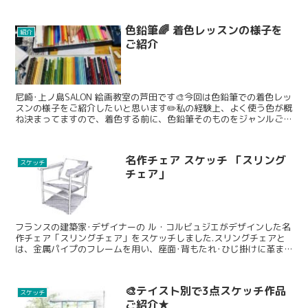
色鉛筆🌈 着色レッスンの様子を
紹介
ご紹介
尼崎･上ノ島SALON 絵画教室の芦田です🎨今回は色鉛筆での着色レッ
スンの様子をご紹介したいと思います✏️私の経験上、よく使う色が概
ね決まってますので、着色する前に、色鉛筆そのものをジャンルごと
に分けるところからレクチャーいたしました.・テ...
名作チェア スケッチ 「スリング
スケッチ
チェア」
フランスの建築家･デザイナーの ル・コルビュジエがデザインした名
作チェア「スリングチェア」をスケッチしました.スリングチェアと
は、金属パイプのフレームを用い、座面･背もたれ･ひじ掛けに革ま
たは毛皮やクッションが吊り下げられた椅子の種類のこと...
🎨テイスト別で3点スケッチ作品
スケッチ
ご紹介★