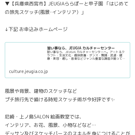
▼【兵庫県西宮市】JEUGIAららぽーと甲子園 「はじめて
の旅先スケッチ(風景･インテリア）」
↓下記 お申込みホームページ
習い事なら、JEUGIA カルチャーセンター
習い事なら、JEUGIA カルチャーセンターへ。アート＆ク
ラフト・生活文化・趣味教養・ダンス・舞踊・武道・健
康・美容・癒し・音楽などジャンル豊富な講座が揃ってい
ます。 趣味としても楽しみながら、真剣に取り組めること
を探してみましょう。
culture.jeugia.co.jp
風景や背景、建物のスケッチなど
プチ旅行先で描ける時短スケッチ術が今好評です✨
尼崎・上ノ島SALON 絵画教室では、
インテリア、お花、風景、小物などなど…
デッサン及びスケッチパースのスキルを身につけることが