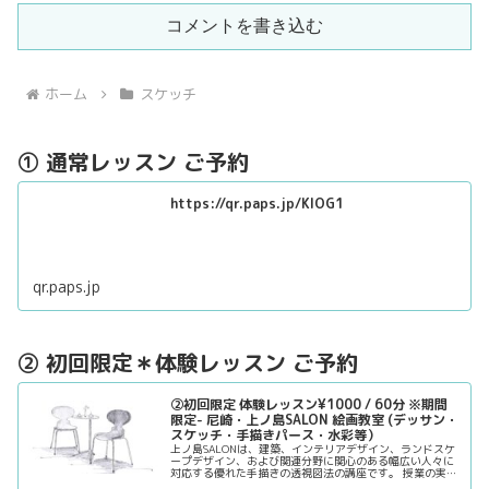
コメントを書き込む
ホーム
スケッチ
① 通常レッスン ご予約
https://qr.paps.jp/KlOG1
qr.paps.jp
② 初回限定＊体験レッスン ご予約
②初回限定 体験レッスン¥1000 / 60分 ※期間
限定- 尼崎・上ノ島SALON 絵画教室 (デッサン・
スケッチ・手描きパース・水彩等）
上ノ島SALONは、建築、インテリアデザイン、ランドスケ
ープデザイン、および関連分野に関心のある幅広い人々に
対応する優れた手描きの透視図法の講座です。 授業の実践
的な形式は、手書きの遠近法の描画スキルを向上させるた