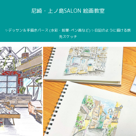
尼崎・上ノ島SALON 絵画教室
✨デッサン＆手描きパース (水彩・鉛筆･ペン画など) ✨日記のように描ける旅
先スケッチ