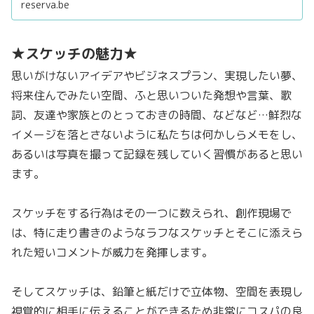
reserva.be
めに必要なキーポイントを確実に学びます。
デザイン分野に興味がある人や将来のビジネスチャンスに
備えたい人に…
★スケッチの魅力★
思いがけないアイデアやビジネスプラン、実現したい夢、
将来住んでみたい空間、ふと思いついた発想や言葉、歌
詞、友達や家族とのとっておきの時間、などなど…鮮烈な
イメージを落とさないように私たちは何かしらメモをし、
あるいは写真を撮って記録を残していく習慣があると思い
ます。
スケッチをする行為はその一つに数えられ、創作現場で
は、特に走り書きのようなラフなスケッチとそこに添えら
れた短いコメントが威力を発揮します。
そしてスケッチは、鉛筆と紙だけで立体物、空間を表現し
視覚的に相手に伝えることができるため非常にコスパの良