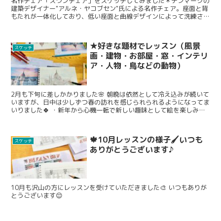
名作チェア「スワンチェア」をスケッチしてみました＊デンマークの
建築デザイナー"アルネ・ヤコブセン"氏による名作チェア。座面と背
もたれが一体化しており、低い座面と曲線デザインによって洗練され
たフォルムとして定評があります.
★好きな題材でレッスン（風景
スケッチ
画・建物・お部屋・窓・インテリ
ア・人物・鳥などの動物）
2月も下旬に差しかかりました🌸 朝晩は依然として冷え込みが続いて
いますが、日中は少しずつ春の訪れを感じられられるようになってま
いりました🍀 ・新年から心機一転で新しい趣味として絵を楽しみた
い ・春休みの期間を有意義に使いたい ・背景が描けるようになりた
い ・パースが描けるようになりたい ・旅先で日記としてスケッチで
記録を残したい ・絵本を作りたい などなど...様々な理由で習われる
🍁10月レッスンの様子🖌いつも
方が増えてきました🙏 いつもありがとうございます😌 レッスンの題
スケッチ
ありがとうございます♪
材としては風景画や建物外観、お部屋の内観、窓、インテリア、人物
表現、動物などなど、ご希望に応じて丁寧にレクチャーさせていただ
いております✍️
10月も沢山の方にレッスンを受けていただきました🎨 いつもありが
とうございます😌