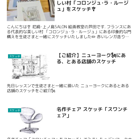
しい村「コロンジュ･ラ・ルージ
ュ」をスケッチ🎐
こんにちは🎐 尼崎･上ノ島SALON 絵画教室の芦田です. フランスにあ
る代表的な美しい村 「コロンジュ･ラ・ルージュ」にある印象的な門
構えを生徒さまと一緒にスケッチいたしました✏️ 赤いレンガ造りの
建物に囲まれ、緑の植栽と調和の取れた美しい村として有名です🌱
建物や植栽の特徴をよく観察しながら、丁寧に仕上げていきました
✍️
【ご紹介】ニューヨーク🗽にあ
スケッチ
る、とある店舗のスケッチ
先日レッスンで生徒さまと一緒に描いた ニューヨークにあるとある
店舗のスケッチをご紹介🗽
名作チェア スケッチ「スワンチ
スケッチ
ェア」