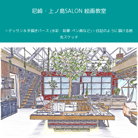
尼崎・上ノ島SALON 絵画教室
✨デッサン＆手描きパース (水彩・鉛筆･ペン画など) ✨日記のように描ける旅
先スケッチ