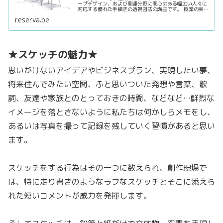
ープデザイン、および関連分野に関心のある幅広い人々に
対応する優れた手描きの透視図法の講座です。 授業の実践
的な形式は、手書きの遠近法の描画スキルを向上させるた
reserva.be
めに必要なキーポイントを確実に学びます。
デザイン分野に興味がある人や将来のビジネスチャンスに
備えたい人に…
★スケッチの魅力★
思いがけないアイデアやビジネスプラン、実現したい夢、
将来住んでみたい空間、ふと思いついた発想や言葉、歌
詞、友達や家族とのとっておきの時間、などなど…鮮烈な
イメージを落とさないように私たちは何かしらメモをし、
あるいは写真を撮って記録を残していく習慣があると思い
ます。
スケッチをする行為はその一つに数えられ、創作現場で
は、特に走り書きのようなラフなスケッチとそこに添えら
れた短いコメントが威力を発揮します。